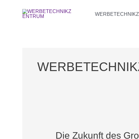
Zum
WERBETECHNIK
Inhalt
springen
WERBETECHNIK
Die
Zukunft
Die Zukunft des Gro
des