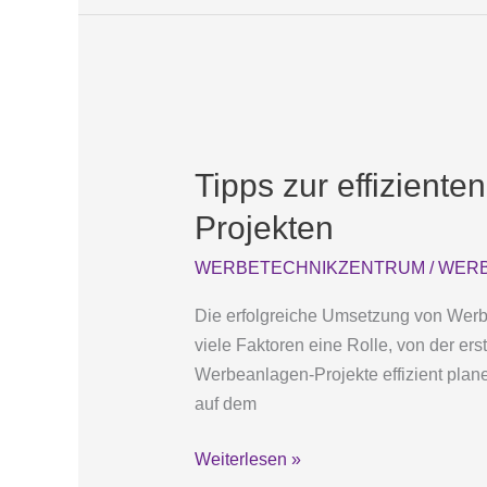
Tipps
zur
Tipps zur effizien
effizienten
Planung
Projekten
und
WERBETECHNIKZENTRUM
/
WERB
Durchführung
von
Die erfolgreiche Umsetzung von Werbe
Werbeanlagen-
viele Faktoren eine Rolle, von der ers
Projekten
Werbeanlagen-Projekte effizient plane
auf dem
Weiterlesen »