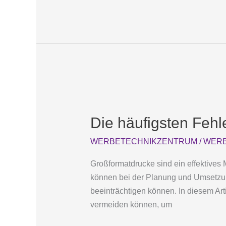
Die
häufigsten
Die häufigsten Fehl
Fehler
im
WERBETECHNIKZENTRUM
/
WERB
Großformatdruck
und
Großformatdrucke sind ein effektives M
wie
können bei der Planung und Umsetzung
man
beeinträchtigen können. In diesem Art
sie
vermeiden können, um
vermeidet