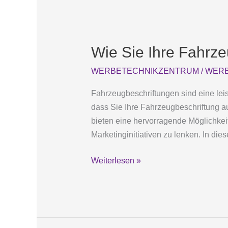
Wie
Sie
Wie Sie Ihre Fahrz
Ihre
Fahrzeugbeschriftung
WERBETECHNIKZENTRUM
/
WERB
für
saisonale
Fahrzeugbeschriftungen sind eine leis
Kampagnen
dass Sie Ihre Fahrzeugbeschriftung 
anpassen
bieten eine hervorragende Möglichkeit
Marketinginitiativen zu lenken. In dies
Weiterlesen »