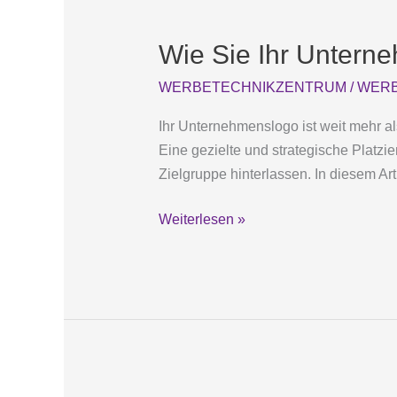
Wie
Sie
Wie Sie Ihr Unterne
Ihr
Unternehmenslogo
WERBETECHNIKZENTRUM
/
WERB
effektiv
in
Ihr Unternehmenslogo ist weit mehr al
der
Eine gezielte und strategische Platz
Außenwerbung
Zielgruppe hinterlassen. In diesem Art
einsetzen
Weiterlesen »