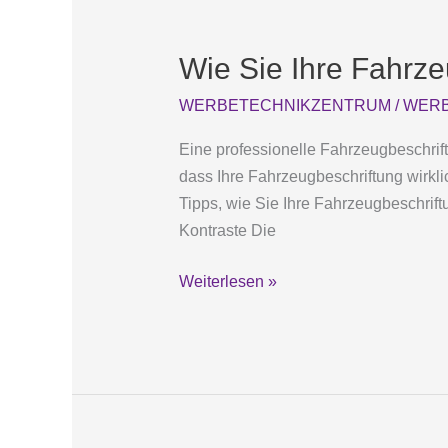
Wie
Sie
Wie Sie Ihre Fahrze
Ihre
Fahrzeugbeschriftung
WERBETECHNIKZENTRUM
/
WERB
für
maximale
Eine professionelle Fahrzeugbeschrift
Sichtbarkeit
dass Ihre Fahrzeugbeschriftung wirkli
optimieren
Tipps, wie Sie Ihre Fahrzeugbeschrift
Kontraste Die
Weiterlesen »