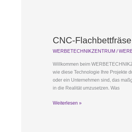
CNC-
Flachbettfräsen:
CNC-Flachbettfräsen:
Präzision
und
WERBETECHNIKZENTRUM
/
WERB
Flexibilität
für
Willkommen beim WERBETECHNIKZENTR
Ihre
wie diese Technologie Ihre Projekte d
Projekte
oder ein Unternehmen sind, das maßg
in die Realität umzusetzen. Was
Weiterlesen »