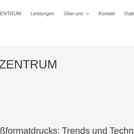
ZENTRUM
Leistungen
Über uns
Kontakt
Dat
ZENTRUM
ßformatdrucks: Trends und Techno