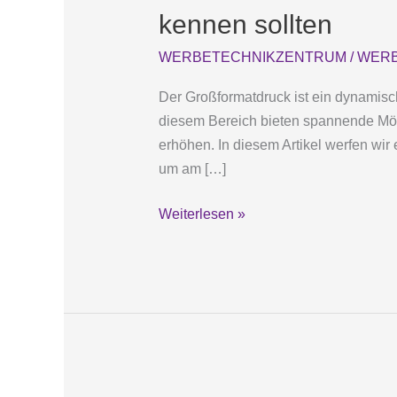
Großformatdrucks:
kennen sollten
Trends
WERBETECHNIKZENTRUM
/
WERB
und
Technologien,
Der Großformatdruck ist ein dynamisc
die
diesem Bereich bieten spannende Mögli
Sie
erhöhen. In diesem Artikel werfen wir
kennen
um am […]
sollten
Weiterlesen »