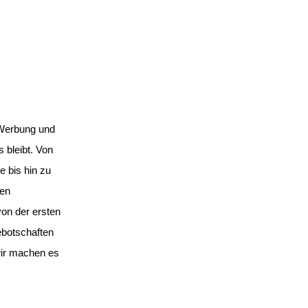
 Werbung und
 bleibt. Von
 bis hin zu
nen
on der ersten
ebotschaften
wir machen es