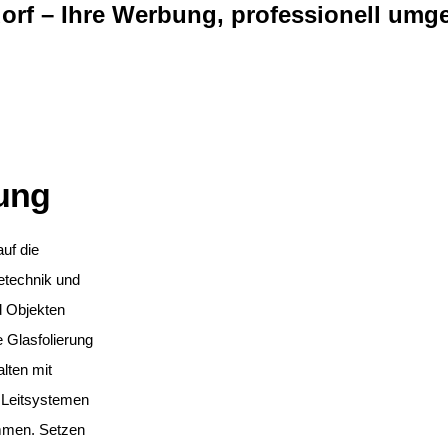
orf – Ihre Werbung, professionell umge
tung
uf die
etechnik und
d Objekten
le Glasfolierung
lten mit
 Leitsystemen
ommen. Setzen