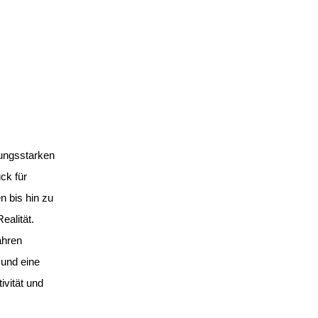
tungsstarken
ck für
 bis hin zu
ealität.
ahren
 und eine
ivität und